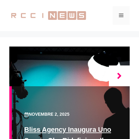
Vai
al
Menu
contenuto
NOVEMBRE 2, 2025
Bliss Agency Inaugura Uno