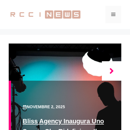
Vai
al
Menu
contenuto
NOVEMBRE 2, 2025
Bliss Agency Inaugura Uno