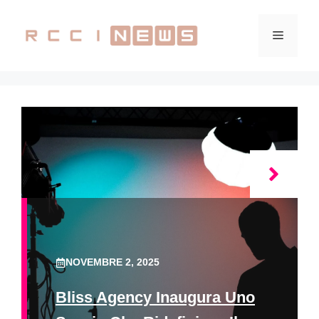
Vai
al
Menu
contenuto
NOVEMBRE 2, 2025
Bliss Agency Inaugura Uno