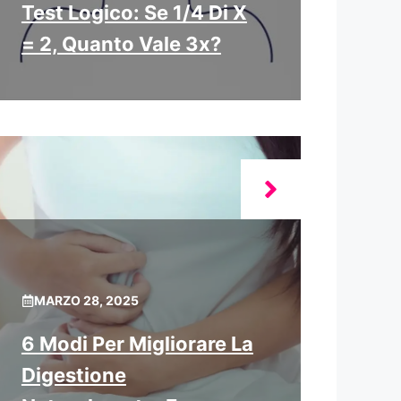
Test Logico: Se 1/4 Di X
= 2, Quanto Vale 3x?
MARZO 28, 2025
6 Modi Per Migliorare La
Digestione