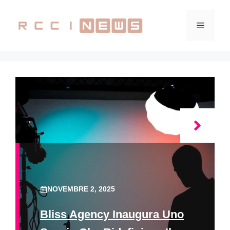
Vai
al
Menu
contenuto
NOVEMBRE 2, 2025
Bliss Agency Inaugura Uno