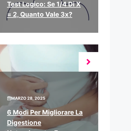
Test Logico: Se 1/4 Di X
= 2, Quanto Vale 3x?
MARZO 28, 2025
6 Modi Per Migliorare La
Digestione