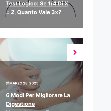
Test Logico: Se 1/4 Di X
= 2, Quanto Vale 3x?
MARZO 28, 2025
6 Modi Per Migliorare La
Digestione