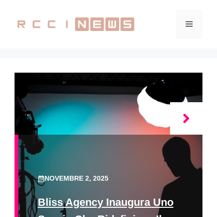
Vai
al
Menu
contenuto
NOVEMBRE 2, 2025
Bliss Agency Inaugura Uno