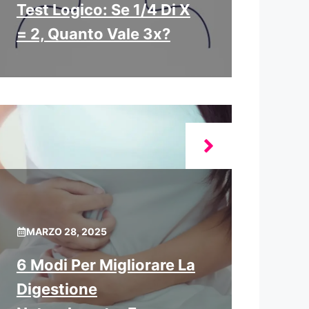
Test Logico: Se 1/4 Di X
= 2, Quanto Vale 3x?
MARZO 28, 2025
6 Modi Per Migliorare La
Digestione