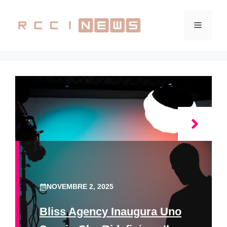
Vai
al
Menu
contenuto
NOVEMBRE 2, 2025
Bliss Agency Inaugura Uno