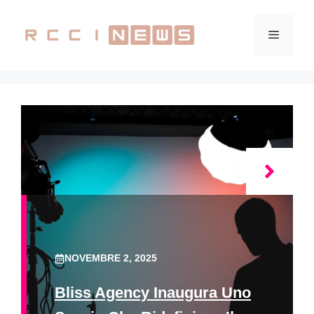
Vai
al
Menu
contenuto
NOVEMBRE 2, 2025
Bliss Agency Inaugura Uno